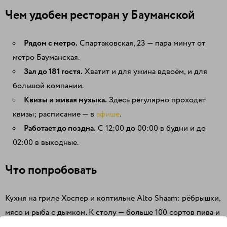
Чем удобен ресторан у Бауманской
Рядом с метро.
Спартаковская, 23 — пара минут от
метро Бауманская.
Зал до 181 гостя.
Хватит и для ужина вдвоём, и для
большой компании.
Квизы и живая музыка.
Здесь регулярно проходят
квизы; расписание — в
афише
.
Работает до поздна.
С 12:00 до 00:00 в будни и до
02:00 в выходные.
Что попробовать
Кухня на гриле Хоспер и коптильне Alto Shaam: рёбрышки,
мясо и рыба с дымком. К столу — больше 100 сортов пива и
винная карта. Подробнее про гриль —
здесь
.