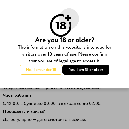
Меню и цены — на
странице ресторана у Бауманской
.
Для каких случаев подойдёт
Are you 18 or older?
Намечается повод — загляните в подборки:
где отметить
The information on this website is intended for
день рождения
и
где провести корпоратив
.
visitors over 18 years of age. Please confirm
that you are of legal age to access it.
Частые вопросы
No, I am under 18
Yes, I am 18 or older
Как добраться?
Спартаковская, 23 — рядом с метро Бауманская.
Часы работы?
С 12:00; в будни до 00:00, в выходные до 02:00.
Проводят ли квизы?
Да, регулярно — даты смотрите в афише.