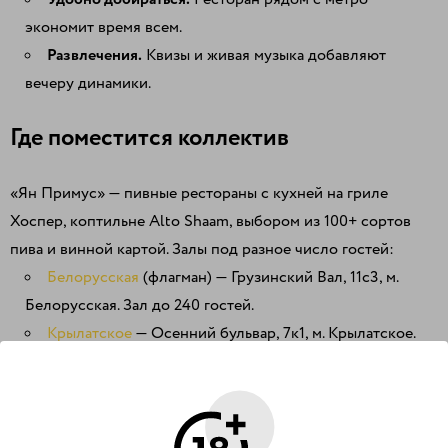
экономит время всем.
Развлечения.
Квизы и живая музыка добавляют
вечеру динамики.
Где поместится коллектив
«Ян Примус» — пивные рестораны с кухней на гриле
Хоспер, коптильне Alto Shaam, выбором из 100+ сортов
пива и винной картой. Залы под разное число гостей:
Белорусская
(флагман) — Грузинский Вал, 11с3, м.
Белорусская. Зал до 240 гостей.
Крылатское
— Осенний бульвар, 7к1, м. Крылатское.
Самый большой зал — до 345 гостей, есть парковка.
Свиблово
— Снежная, 26, м. Свиблово. До 190 гостей.
Бауманская
— Спартаковская, 23, м. Бауманская. До 181
гостя.