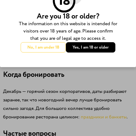
Юго-Западная
— проспект Вернадского, 121к1. До 174
Are you 18 or older?
гостей.
The information on this website is intended for
Тимбилдинг: квизы и живая музыка
visitors over 18 years of age. Please confirm
that you are of legal age to access it.
No, I am under 18
Yes, I am 18 or older
Для командного вечера подойдут квизы и концерты —
расписание в
афише
.
Когда бронировать
Декабрь — горячий сезон корпоративов, даты разбирают
заранее, так что новогодний вечер лучше бронировать
сильно загодя. Для большого коллектива удобно
бронирование ресторана целиком:
праздники и банкеты
.
Частые вопросы