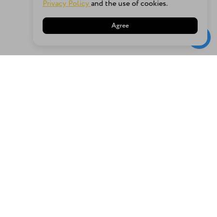
Privacy Policy
and the use of cookies.
Agree
About us
Terms of delivery
Детям
О нас
Блог
Связаться с нами
Information
Contact us
Вакансии