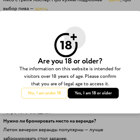
выбор пива —
здесь
.
Атмосфера
По вечерам бывают живая музыка и квизы — можно
подгадать вечер на веранде под концерт. Расписание — в
Are you 18 or older?
афише
.
The information on this website is intended for
Частые вопросы
visitors over 18 years of age. Please confirm
that you are of legal age to access it.
No, I am under 18
Yes, I am 18 or older
На каких точках есть веранда?
Летние веранды — у метро Белорусская, в Крылатском и у
метро Юго-Западная.
Нужно ли бронировать место на веранде?
Летом вечером веранды популярны — лучше
забронировать стол заранее.