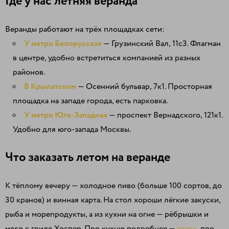
Где у нас летняя веранда
Веранды работают на трёх площадках сети:
У метро Белорусская
— Грузинский Вал, 11с3. Флагман
в центре, удобно встретиться компанией из разных
районов.
В Крылатском
— Осенний бульвар, 7к1. Просторная
площадка на западе города, есть парковка.
У метро Юго-Западная
— проспект Вернадского, 121к1.
Удобно для юго-запада Москвы.
Что заказать летом на веранде
К тёплому вечеру — холодное пиво (больше 100 сортов, до
30 кранов) и винная карта. На стол хороши лёгкие закуски,
рыба и морепродукты, а из кухни на огне — рёбрышки и
мясо с гриля Хоспер. Про кухню подробнее —
здесь
, про