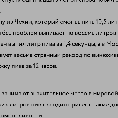
.
 из Чехии, который смог выпить 10,5 литр
без проблем выпивает по восемь литров не
н выпил литр пива за 1,4 секунды, а в Мос
твует весьма странный рекорд по вынюхи
ку пива за 12 часов.
 занимают значительное место в мировой
х литров пива за один присест. Такие д
 выносливости.