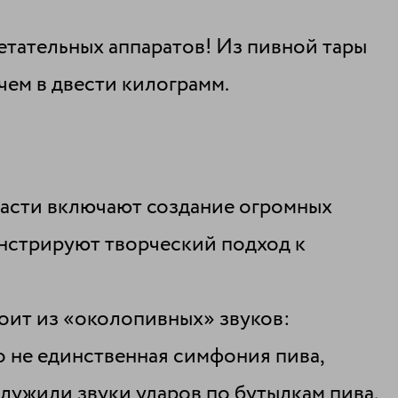
летательных аппаратов! Из пивной тары
 чем в двести килограмм.
ласти включают создание огромных
онстрируют творческий подход к
оит из «околопивных» звуков:
о не единственная симфония пива,
ужили звуки ударов по бутылкам пива.