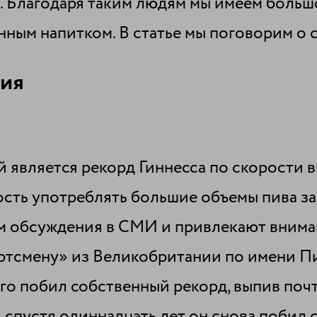
ся. Благодаря таким людям мы имеем боль
енным напитком. В статье мы поговорим о
ния
 является рекорд Гиннесса по скорости 
ть употреблять большие объемы пива за
м обсуждения в СМИ и привлекают внима
ртсмену» из Великобритании по имени Пи
чего побил собственный рекорд, выпив почт
 спустя одиннадцать лет он снова побил с