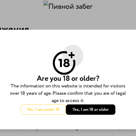
ижения
бами передвижения и пивом, включают в с
кам необходимо не только быстро двигатьс
Are you 18 or older?
The information on this website is intended for visitors
ьшая регата в полную величину, состоящая
over 18 years of age. Please confirm that you are of legal
банки. Также из банок от пива была сдела
age to access it.
No, I am under 18
Yes, I am 18 or older
. Лодка, кстати, была функциональна и м
тоящий паром из 160 бутылок из-под пива