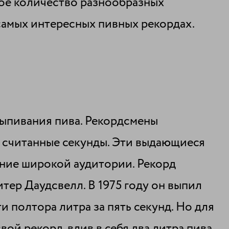
шое количество разнообразных
 самых интересных пивных рекордах.
выпивания пива. Рекордсмены
 считанные секунды. Эти выдающиеся
ние широкой аудитории. Рекорд
тер Даудсвелл. В 1975 году он выпил
и полтора литра за пять секунд. Но для
вой рекорд, влив в себя два литра пива