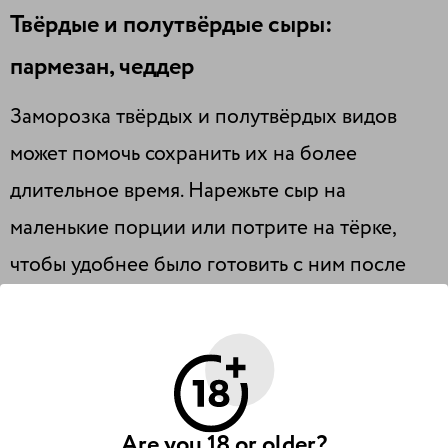
Твёрдые и полутвёрдые сыры:
пармезан, чеддер
Заморозка твёрдых и полутвёрдых видов
может помочь сохранить их на более
длительное время. Нарежьте сыр на
маленькие порции или потрите на тёрке,
чтобы удобнее было готовить с ним после
размораживания, когда текстура изменится и
он станет крошиться. Оберните их пищевой
пленкой или восковой бумагой, после чего
поместите в закрывающийся пластиковый
Are you 18 or older?