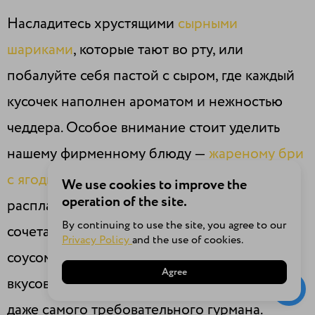
Насладитесь хрустящими
сырными
шариками
, которые тают во рту, или
побалуйте себя пастой с сыром, где каждый
кусочек наполнен ароматом и нежностью
чеддера. Особое внимание стоит уделить
нашему фирменному блюду —
жареному бри
с ягодным соусом
. Нежный, слегка
We use cookies to improve the
operation of the site.
расплавленный бри с тонкой корочкой в
By continuing to use the site, you agree to our
сочетании с ароматным и сладким ягодным
Privacy Policy
and the use of cookies.
соусом создают уникальную гармонию
Agree
вкусов, которая не оставит равнодушным
даже самого требовательного гурмана.