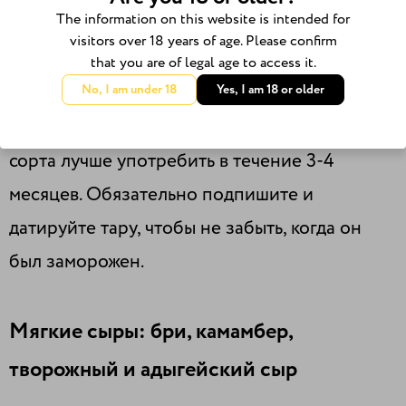
мешок или контейнер во избежание контакта
The information on this website is intended for
с воздухом и запахами других продуктов.
visitors over 18 years of age. Please confirm
that you are of legal age to access it.
Твёрдые виды хорошо сохраняются в таком
No, I am under 18
Yes, I am 18 or older
виде до полугода, тогда как полутвёрдые
сорта лучше употребить в течение 3-4
месяцев. Обязательно подпишите и
датируйте тару, чтобы не забыть, когда он
был заморожен.
Мягкие сыры: бри, камамбер,
творожный и адыгейский сыр