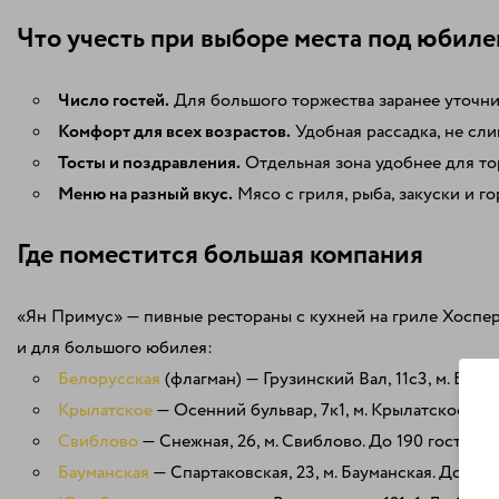
Что учесть при выборе места под юбиле
Число гостей.
Для большого торжества заранее уточни
Комфорт для всех возрастов.
Удобная рассадка, не сл
Тосты и поздравления.
Отдельная зона удобнее для то
Меню на разный вкус.
Мясо с гриля, рыба, закуски и го
Где поместится большая компания
«Ян Примус» — пивные рестораны с кухней на гриле Хоспер 
и для большого юбилея:
Белорусская
(флагман) — Грузинский Вал, 11с3, м. Белор
Крылатское
— Осенний бульвар, 7к1, м. Крылатское. Са
Свиблово
— Снежная, 26, м. Свиблово. До 190 гостей.
Бауманская
— Спартаковская, 23, м. Бауманская. До 181 