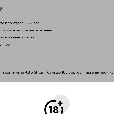
й
те про отдельный зал.
ишком громко, понятное меню.
ржественной части.
рячее.
и коптильне Alto Shaam, больше 100 сортов пива и винной ка
усская. Зал до 240 гостей.
мый большой зал — до 345 гостей, есть парковка.
гостя.