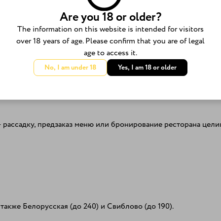
остей.
Are you 18 or older?
ам же удобнее с парковкой.
The information on this website is intended for visitors
over 18 years of age. Please confirm that you are of legal
age to access it.
No, I am under 18
Yes, I am 18 or older
риля, сеты закусок. Удобно взять
блюда на компанию
. По веч
рассадку, предзаказ меню или бронирование ресторана цел
также Белорусская (до 240) и Свиблово (до 190).