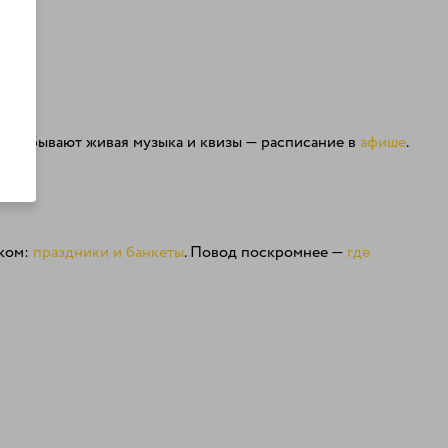
ерам бывают живая музыка и квизы — расписание в
афише
.
иком:
праздники и банкеты
. Повод поскромнее —
где