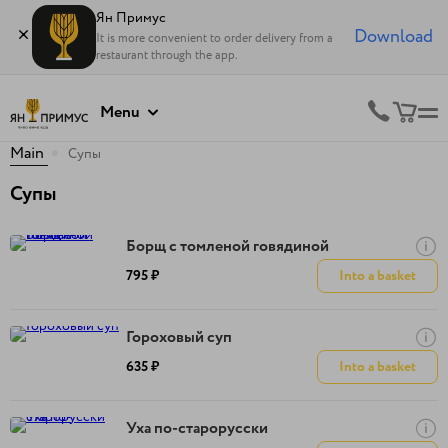
Ян Примус
Download
It is more convenient to order delivery from a
restaurant through the app.
Menu
Main
Супы
Супы
Борщ с томленой говядиной
795 ₽
Into a basket
Гороховый суп
635 ₽
Into a basket
Уха по-старорусски