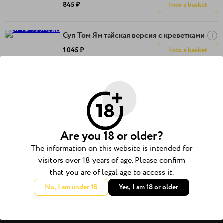
845 ₽
Into a basket
Суп Том Ям тайская версия с креветками
1 045 ₽
Into a basket
Суп Том Ям с морепродуктами,
тихоокеанская версия с гребешком
995 ₽
Into a basket
Are you 18 or older?
About us
The information on this website is intended for
visitors over 18 years of age. Please confirm
Terms of delivery
that you are of legal age to access it.
Детям
No, I am under 18
Yes, I am 18 or older
О нас
Блог
Связаться с нами